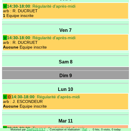
14:30-18:00
: Régularité d'après-midi
V
arb
: R. DUCRUET
1
Equipe inscrite
Ven 7
14:30-18:00
: Régularité d'après-midi
V
arb
: R. DUCRUET
Aucune
Equipe inscrite
Sam 8
Dim 9
Lun 10
14:30-18:00
: Régularité d'après-midi
V
O
arb
: J. ESCONDEUR
Aucune
Equipe inscrite
Mar 11
20:00-23:30
: Tournoi de régularité du soir
V
Motorisé par
ZitePLUS 0.9.7
, Conception et réalisation :
PoF
, 0 hits, 0 visits, 0 today