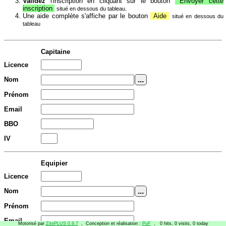
Validez
l'inscription en cliquant sur le bouton
Envoyer cette
inscription
.
situé en dessous du tableau
Une aide complète s'affiche par le bouton
Aide
situé en dessous du
tableau
Capitaine
Licence
Nom
Prénom
Email
BBO
IV
Equipier
Licence
Nom
Prénom
Email
Motorisé par
ZitePLUS 0.9.7
, Conception et réalisation :
PoF
, 0 hits, 0 visits, 0 today