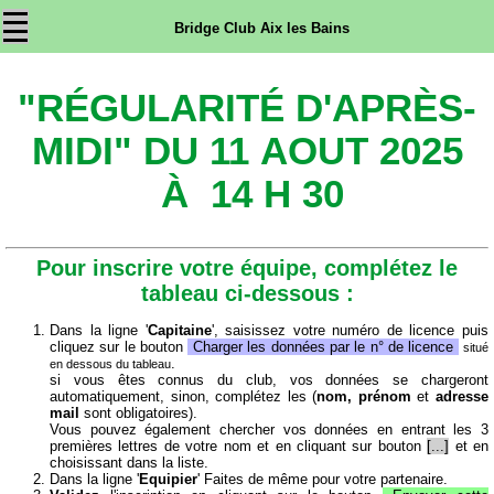
Bridge Club Aix les Bains
"RÉGULARITÉ D'APRÈS-
MIDI" DU 11 AOUT 2025
À 14 H 30
Pour inscrire votre équipe, complétez le
tableau ci-dessous :
Dans la ligne '
Capitaine
', saisissez votre numéro de licence puis
cliquez sur le bouton
Charger les données par le n° de licence
situé
.
en dessous du tableau
si vous êtes connus du club, vos données se chargeront
automatiquement, sinon, complétez les (
nom, prénom
et
adresse
mail
sont obligatoires).
Vous pouvez également chercher vos données en entrant les 3
premières lettres de votre nom et en cliquant sur bouton
[...]
et en
choisissant dans la liste.
Dans la ligne '
Equipier
' Faites de même pour votre partenaire.