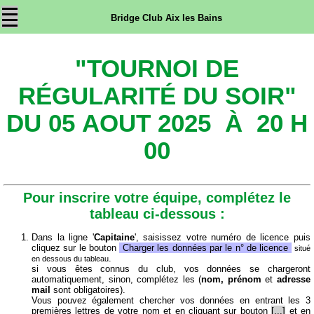
Bridge Club Aix les Bains
"TOURNOI DE
RÉGULARITÉ DU SOIR"
DU 05 AOUT 2025 À 20 H
00
Pour inscrire votre équipe, complétez le
tableau ci-dessous :
Dans la ligne '
Capitaine
', saisissez votre numéro de licence puis
cliquez sur le bouton
Charger les données par le n° de licence
situé
.
en dessous du tableau
si vous êtes connus du club, vos données se chargeront
automatiquement, sinon, complétez les (
nom, prénom
et
adresse
mail
sont obligatoires).
Vous pouvez également chercher vos données en entrant les 3
premières lettres de votre nom et en cliquant sur bouton
[...]
et en