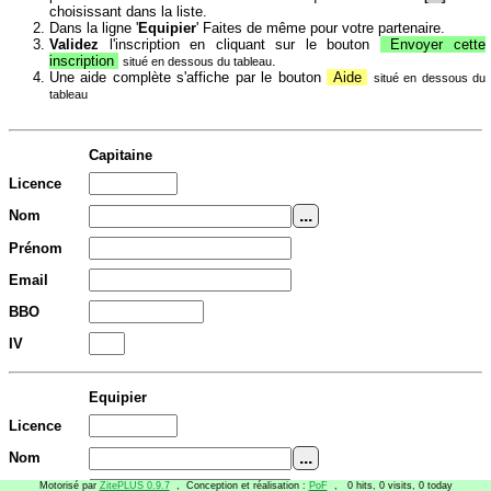
choisissant dans la liste.
Dans la ligne '
Equipier
' Faites de même pour votre partenaire.
Validez
l'inscription en cliquant sur le bouton
Envoyer cette
inscription
.
situé en dessous du tableau
Une aide complète s'affiche par le bouton
Aide
situé en dessous du
tableau
Capitaine
Licence
Nom
Prénom
Email
BBO
IV
Equipier
Licence
Nom
Motorisé par
ZitePLUS 0.9.7
, Conception et réalisation :
PoF
, 0 hits, 0 visits, 0 today
Prénom